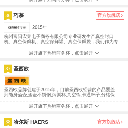
巧慕
官方旗舰店
36
2015年
杭州富阳宏莱电子商务有限公司专业研发生产真空封口
机、真空保鲜机、真空保鲜罐、真空保鲜袋，我们作为专
业的小家电制造商，将秉承“强化管理，创完美品质；不
断进取，让顾客满童”的质量方针，通过产品不断创新和
展开旗下热销商务杯，点击展开
持续技术改进，强化企业管理，致力于提供专业优质的小
家电产品及服务。
圣西欧
37
圣西欧品牌创建于2015年，目前圣西欧经营的产品覆盖
到随身酒壶,酒壶不锈钢,焖粥杯,真空锅,卡通杯子,分格保
温饭盒,保暖瓶,学生塑料...
展开旗下热销商务杯，点击展开
哈尔斯 HAERS
官方旗舰店
38