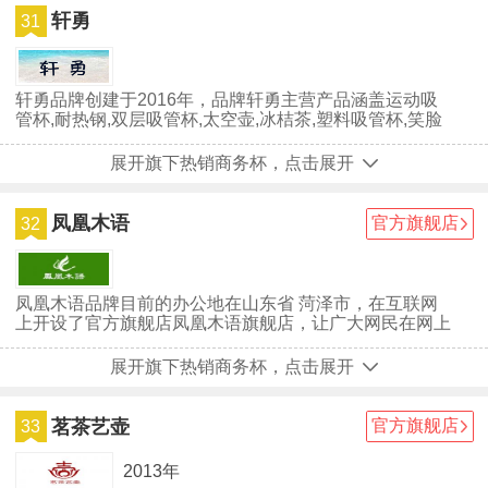
轩勇
31
轩勇品牌创建于2016年，品牌轩勇主营产品涵盖运动吸
管杯,耐热钢,双层吸管杯,太空壶,冰桔茶,塑料吸管杯,笑脸
杯,吸水杯,韩国杯子,太...
展开旗下热销商务杯，点击展开
凤凰木语
官方旗舰店
32
凤凰木语品牌目前的办公地在山东省 菏泽市，在互联网
上开设了官方旗舰店凤凰木语旗舰店，让广大网民在网上
也能买到与凤凰木语实体店同款的商品。凤凰木语品牌自
创立至今，深受广大用户们的喜爱，虽然凤凰木语已经取
展开旗下热销商务杯，点击展开
得一些不错的成绩，但并没有放慢前进的步伐，仍在为成
为行业中的最顶尖品牌努力。
茗茶艺壶
官方旗舰店
33
2013年