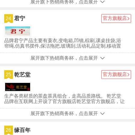
展开旗下热销商务杯，点击展开
君宁
官方旗舰店
24
品牌君宁产品主要有蓑衣,变电箱,凹镜,棕刷,课桌挂袋,浴
帘绳,仿真书摆件,保洁拖把,玻璃刮,活动礼品定制,移动置
物架,挤柠檬汁器,结...
展开旗下热销商务杯，点击展开
乾艺堂
官方旗舰店
25
生产各类材质的茶盘茶具组合，走高品质路线。 乾艺堂
品牌在互联网上开设了官方旗舰店乾艺堂官方旗舰店，让
广大网民在网上也能买到与乾艺堂实体店同款的商品。乾
艺堂品牌自创立至今，深受广大用户们的喜爱，虽然乾艺
展开旗下热销商务杯，点击展开
堂已经取得一些不错的成绩，但并没有放慢前进的步伐，
仍在为成为行业中的最顶尖品牌努力。
缘百年
26