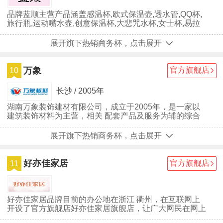
品牌蓝顺主营产品涵盖感温杯,欧式保温壶,透水管,QQ杯,
旅行瓶,运动嘴水壶,创意保温杯,大悲咒水杯,女士杯,易拉
罐水杯,车载杯,广口壶...
展开旗下热销商务杯，点击展开
万象
官方旗舰店
10
长沙 / 2005年
湖南万象装饰建材有限公司，成立于2005年，是一家以
建筑装饰材料为主营，相关 配套产品及服务为辅的综合
型现代化企业。目前公司负责旺德府旗下万象板材省外市
场，万象地板、万象木门、万象天冠衣柜、万象移门、万
展开旗下热销商务杯，点击展开
象橱柜、万象吊顶护墙系统装等产品或服务在市场的 连
锁经营。公司坚持大家居发展战略，立足于旺德府“木制
品材料研究所”，稳定输出高品质木制品产品，形成万象
好亦佳家居
官方旗舰店
11
板材、万象地板、万象木门、万象天冠衣柜、万象橱柜
好亦佳家居品牌目前的办公地在浙江 衢州，在互联网上
开设了官方旗舰店好亦佳家居旗舰店，让广大网民在网上
也能买到与好亦佳家居实体店同款的商品。好亦佳家居品