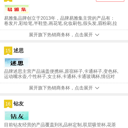
易雅集品牌创立于2013年，品牌易雅集主营的产品有：
卷发片,彩绘笔,半鞋垫,画花笔,化妆刷包,假头发,眉粉刷,拉
线笔,假发包,花材,彩...
展开旗下热销商务杯，点击展开
述思
15
品牌述思主营产品涵盖便携杯,原宿杯子,卡通杯子,变色杯,
运动嘴水壶,个性杯子,女士杯,卡通杯,卡通玻璃杯,情侣对
杯,运动瓶,广口壶,...
展开旗下热销商务杯，点击展开
钻友
16
目前钻友经营的产品覆盖到礼品杯定制,双层吸管杯,花茶