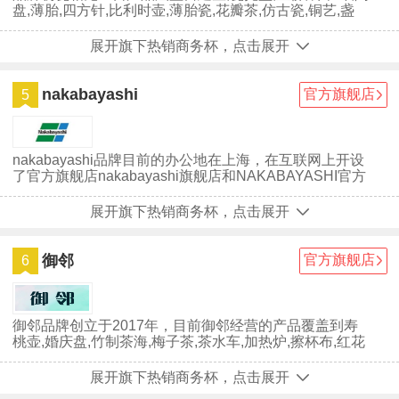
盘,薄胎,四方针,比利时壶,薄胎瓷,花瓣茶,仿古瓷,铜艺,盏
托,德化瓷,瓷窑,陶...
展开旗下热销商务杯，点击展开
nakabayashi
官方旗舰店
5
nakabayashi品牌目前的办公地在上海，在互联网上开设
了官方旗舰店nakabayashi旗舰店和NAKABAYASHI官方
旗舰店，让广大网民在网上也能买到与nakabayashi实体
店同款的商品。nakabayashi品牌自创立至今，深受广大
展开旗下热销商务杯，点击展开
用户们的喜爱，虽然nakabayashi已经取得一些不错的成
绩，但并没有放慢前进的步伐，仍在为成为行业中的最顶
尖品牌努力。
御邻
官方旗舰店
6
御邻品牌创立于2017年，目前御邻经营的产品覆盖到寿
桃壶,婚庆盘,竹制茶海,梅子茶,茶水车,加热炉,擦杯布,红花
梨木,柯木,竹雕,半月...
展开旗下热销商务杯，点击展开