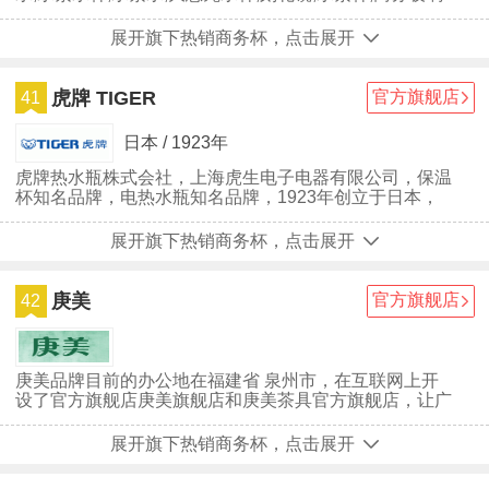
杯,高档水晶杯,富氢水...
展开旗下热销商务杯，点击展开
虎牌 TIGER
官方旗舰店
41
日本 / 1923年
虎牌热水瓶株式会社，上海虎生电子电器有限公司，保温
杯知名品牌，电热水瓶知名品牌，1923年创立于日本，
上海市优秀外商投资企业，日本知名专业生产不锈钢保温
杯和小家电生活用品的公司。
展开旗下热销商务杯，点击展开
庚美
官方旗舰店
42
庚美品牌目前的办公地在福建省 泉州市，在互联网上开
设了官方旗舰店庚美旗舰店和庚美茶具官方旗舰店，让广
大网民在网上也能买到与庚美实体店同款的商品。庚美品
牌自创立至今，深受广大用户们的喜爱，虽然庚美已经取
展开旗下热销商务杯，点击展开
得一些不错的成绩，但并没有放慢前进的步伐，仍在为成
为行业中的最顶尖品牌努力。