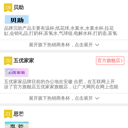
贝助
19
品牌贝助产品主要有温杯,纸花球,水素水,水素水杯,拉花
缸,会销礼品,打奶杯,富氢水,气球链,电解水杯,打奶壶,富氢
杯,拉花壶,电解杯,...
展开旗下热销商务杯，点击展开
五优家家
官方旗舰店
20
五优家家品牌目前的办公地在安徽 合肥，在互联网上开
设了官方旗舰店五优家家旗舰店，让广大网民在网上也能
买到与五优家家实体店同款的商品。五优家家品牌自创立
至今，深受广大用户们的喜爱，虽然五优家家已经取得一
展开旗下热销商务杯，点击展开
些不错的成绩，但并没有放慢前进的步伐，仍在为成为行
业中的最顶尖品牌努力。
思芒
21