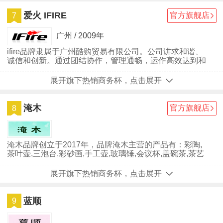
爱火 IFIRE
官方旗舰店
7
广州 / 2009年
ifire品牌隶属于广州酷购贸易有限公司。公司讲求和谐、
诚信和创新。通过团结协作，管理通畅，运作高效达到和
谐发展;通过诚实守信，认真务实，信守承诺实现诚信经
营;通过建立创新机制，鼓励创新精神，发挥创新才能，
展开旗下热销商务杯，点击展开
使企业具备核心竞争力。用科学发展观来指导企业发展，
以求基业长青。
淹木
官方旗舰店
8
淹木品牌创立于2017年，品牌淹木主营的产品有：彩陶,
茶叶壶,三泡台,彩砂画,手工壶,玻璃锤,会议杯,盖碗茶,茶艺
炉,花草茶壶,茶杯盖...
展开旗下热销商务杯，点击展开
蓝顺
9