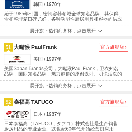
韩国 / 1978年
始于1985年韩国，密闭容器领域全球知名品牌，其保鲜
盒和整理箱口碑尤好，各种功能性厨房用具和容器的供应
商
展开旗下热销商务杯，点击展开
大嘴猴 PaulFrank
官方旗舰店
51
美国 / 1997年
美国Saban Brands公司，大嘴猴Paul Frank，卫衣知名
品牌，国际知名品牌，魅力超群的原创设计、明快活泼的
色彩深受年轻人喜爱，其卫衣、T恤产品在全球具有很高
的知名度。目前所营类目除了男女时尚服饰，还涉及了儿
展开旗下热销商务杯，点击展开
童服饰鞋袜和家居家纺等。
泰福高 TAFUCO
官方旗舰店
52
日本 / 1987年
日本泰福高（TAFUCO，タフコ）株式会社是生产销售
厨房用品的专业企业。20世纪60年代开始经营厨房用