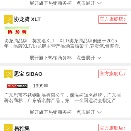
牌自创立至今，深受广大用户们的喜爱，虽然好亦佳家居
展开旗下热销商务杯，点击展开
已经取得一些不错的成绩，但并没有放慢前进的步伐，仍
在为成为行业中的最顶尖品牌努力。
协龙腾 XLT
官方旗舰店
12
协龙腾品牌，英文名XLT，XLT/协龙腾品牌创建于2015
年，品牌XLT/协龙腾主营产品涵盖猫架子,养壶笔,骨瓷壶,
龙泉瓷,恒温宝,可拆洗狗...
展开旗下热销商务杯，点击展开
思宝 SIBAO
官方旗舰店
13
1999年
广东思宝不锈钢制品有限公司，保温杯知名品牌，广东省
著名商标，广东省名牌产品，第十一全国运动会指定产
品，中国不锈钢保温杯（壶）知名品牌，全国较早生产不
锈钢磁化杯的专业企业之一。
展开旗下热销商务杯，点击展开
易雅集
官方旗舰店
14