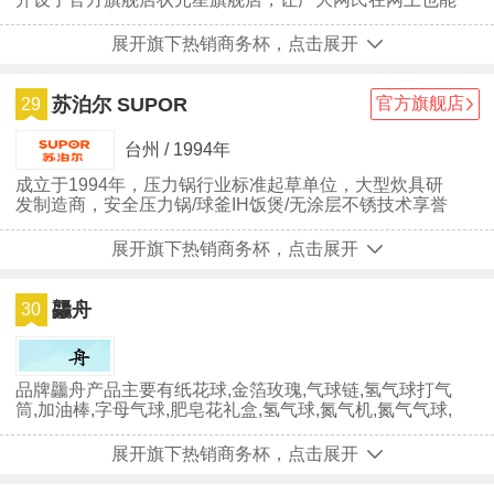
买到与状元星实体店同款的商品。状元星品牌自创立至
今，深受广大用户们的喜爱，虽然状元星已经取得一些不
展开旗下热销商务杯，点击展开
错的成绩，但并没有放慢前进的步伐，仍在为成为行业中
的最顶尖品牌努力。
苏泊尔 SUPOR
官方旗舰店
29
台州 / 1994年
成立于1994年，压力锅行业标准起草单位，大型炊具研
发制造商，安全压力锅/球釜IH饭煲/无涂层不锈技术享誉
市场
展开旗下热销商务杯，点击展开
龘舟
30
品牌龘舟产品主要有纸花球,金箔玫瑰,气球链,氢气球打气
筒,加油棒,字母气球,肥皂花礼盒,氢气球,氮气机,氮气气球,
铝膜气球拱门,加热...
展开旗下热销商务杯，点击展开