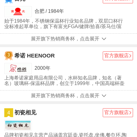
合肥 / 1984年
始于1984年，不锈钢保温杯行业知名品牌，双层口杯行
业标准起草单位，旗下有富光FGA/健牌/拾喜/茶马仕/富
光悠乐等品牌。
展开旗下热销商务杯，点击展开
希诺 HEENOOR
官方旗舰店
2000年
上海希诺家庭用品有限公司，水杯知名品牌，知名（著
名）玻璃杯-保温杯品牌，创立于1999年，中国高端杯壶
领先品牌，中国工艺杯和精彩杯的创始者，中国《双层口
杯》行业标准的起草者，杯壶行业协会理事单位，中国口
展开旗下热销商务杯，点击展开
杯用品年会承办单位。
初瓷相见
官方旗舰店
4
品牌初瓷相见主营产品涵盖宫廷壶,瓷托盘,坐佛,餐巾环,陶