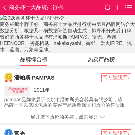
商务杯十大品牌排行榜
商务杯哪个牌子好，商务杯十大品牌排行榜由窝豆品牌网结合大
数据分析，根据几十项数据评选自动生成，排序不分先后,口碑
较好的商务杯十大品牌有潘帕斯PAMPAS、富光、希诺
HEENOOR、初瓷相见、nakabayashi、御邻、爱火IFIRE、淹
木、蓝顺、万象等品牌。
品牌综合榜
热卖产品榜
潘帕斯 PAMPAS
官方旗舰店
2011年
pampas品牌隶属于余姚市潘帕斯美容器具有限公司，该
品牌一直以来以优质的美容产品质量保证和热心的售后服
务而受到广大女性消费者的喜爱与支持，细心打造让消费
者们舒适，安全，有效的产品。pampas，唤醒你的肌
展开旗下热销商务杯，点击展开
肤！
富光
官方旗舰店