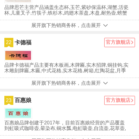
品牌思芒主营产品涵盖生态杯,玉芒,紫砂保温杯,湖蟹,活瓷
杯,儿童叉子,竹筷子,铁杉木,鸡翅木茶盘,木盘,耐热壶,螃蟹
针,纤绒,竹筷,蛋...
展开旗下热销商务杯，点击展开
卡德福
官方旗舰店
22
品牌卡德福产品主要有木板画,木牌匾,实木招牌,铜挂钩,实
木雕刻牌匾,木匾,中式花格,实木花格,树箱,红陶花盆,月季
花盆,拉丝厨房龙头...
展开旗下热销商务杯，点击展开
百惠娘
官方旗舰店
23
百惠娘品牌创建于2017年，目前百惠娘经营的产品覆盖
到虹吸式咖啡壶,晕染布,铜水瓢,电虹吸壶,自流壶,花草壶,
席布,石壶,柳篮,香草壶...