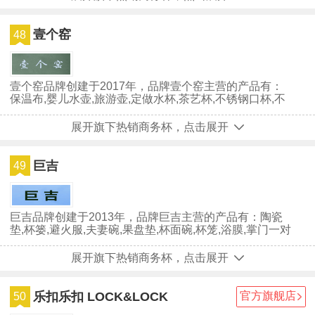
壹个窑
48
壹个窑品牌创建于2017年，品牌壹个窑主营的产品有：
保温布,婴儿水壶,旅游壶,定做水杯,茶艺杯,不锈钢口杯,不
锈钢杯,双层杯,水杯不...
展开旗下热销商务杯，点击展开
巨吉
49
巨吉品牌创建于2013年，品牌巨吉主营的产品有：陶瓷
垫,杯篓,避火服,夫妻碗,果盘垫,杯面碗,杯笼,浴膜,掌门一对
一,杂物盘,浴桶,圆杯...
展开旗下热销商务杯，点击展开
乐扣乐扣 LOCK&LOCK
官方旗舰店
50