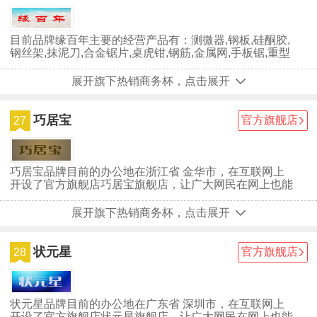
目前品牌缘百年主要的经营产品有：测微器,钢板,硅酮胶,
钢丝架,抹泥刀,合金锯片,桌虎钳,钢筋,金属网,手板锯,重型
轮,墙纸刀,钻床,尖...
展开旗下热销商务杯，点击展开
巧居宝
官方旗舰店
27
巧居宝品牌目前的办公地在浙江省 金华市，在互联网上
开设了官方旗舰店巧居宝旗舰店，让广大网民在网上也能
买到与巧居宝实体店同款的商品。巧居宝品牌自创立至
今，深受广大用户们的喜爱，虽然巧居宝已经取得一些不
展开旗下热销商务杯，点击展开
错的成绩，但并没有放慢前进的步伐，仍在为成为行业中
的最顶尖品牌努力。
状元星
官方旗舰店
28
状元星品牌目前的办公地在广东省 深圳市，在互联网上
开设了官方旗舰店状元星旗舰店，让广大网民在网上也能