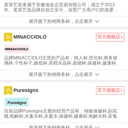
茗茶艺壶隶属于安徽省金企贸易有限公司，成立于2013
年。茗茶艺壶品牌自创立至今，深受广大用户们的喜爱，
虽然茗茶艺壶已经取得一些不错的成绩，但并没有放慢前
进的步伐，仍在为成为行业中的最顶尖品牌努力。
展开旗下热销商务杯，点击展开
MINACCIOLO
官方旗舰店
34
品牌MINACCIOLO主营的产品有：情人杯,荧光杯,商务玻
璃杯,个性杯子,曲线杯,高档水晶杯,柴烧杯,保健杯,健康杯,
水杯盒,商务杯,水具套...
展开旗下热销商务杯，点击展开
Puresigns
官方旗舰店
35
目前品牌Puresigns主要的经营产品有：纯银保健杯,刻花
镜,电解杯,水素水杯,水素水,保健杯,健康杯,电解水杯,富氢
水,水素杯,纯银水杯...
展开旗下热销商务杯，点击展开