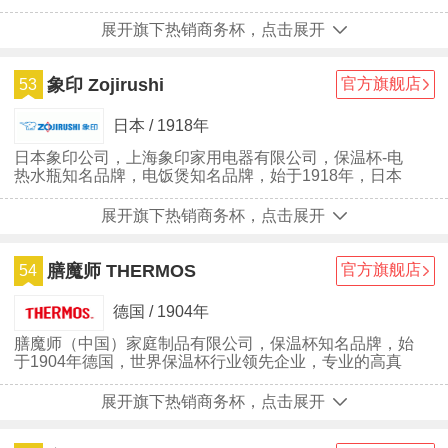
锅、壶、餐具类餐饮用品。经1991年公司转型成立泰福
高株式会社主营不锈钢保温杯、不锈钢保温饭盒等保温用
展开旗下热销商务杯，点击展开
品。公司一直致力于用先进的管理模式专业管理产品品质
及供应商产品品质，已形成严密的品质保证体系，奠定了
泰福高品质的行业领先地位。在日本国内消费者心目中享
象印 Zojirushi
官方旗舰店
53
有良好口碑。
日本 / 1918年
日本象印公司，上海象印家用电器有限公司，保温杯-电
热水瓶知名品牌，电饭煲知名品牌，始于1918年，日本
保溫瓶行业领先品牌，日本高质量消费用电器产品制造
商，致力于便利、实用的生活科技商品的制造企业。
展开旗下热销商务杯，点击展开
膳魔师 THERMOS
官方旗舰店
54
德国 / 1904年
膳魔师（中国）家庭制品有限公司，保温杯知名品牌，始
于1904年德国，世界保温杯行业领先企业，专业的高真
空不锈钢家庭用品系列制造及销售集团，在业界享有“保
温容器的始祖”的美誉。
展开旗下热销商务杯，点击展开