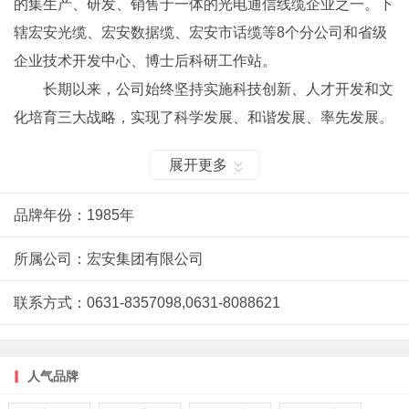
的集生产、研发、销售于一体的光电通信线缆企业之一。下
辖宏安光缆、宏安数据缆、宏安市话缆等8个分公司和省级
企业技术开发中心、博士后科研工作站。
长期以来，公司始终坚持实施科技创新、人才开发和文
化培育三大战略，实现了科学发展、和谐发展、率先发展。
公司先后投资5000多万美元，从美国、日本、欧盟等国家
展开更多
引进了36条具有世界先进水平的光电通信线缆生产线及其相
配套的监控、检测设备。
品牌年份：1985年
一流的设备，先进的工艺，创新的团队，现代的管理，
有素的员工，保证了产品的高质量。生产的各种光电通信线
所属公司：宏安集团有限公司
缆，在国内同行业中率先达到了部颁标准、美国REA标准和
联系方式：0631-8357098,0631-8088621
国际IEC标准，率先取得了部颁通信设备进网质量认证证书
和总参国防通信网设备器材进网许可证，率先通过了ISO-
9001国际质量体系认证。
人气品牌
公司视创新为灵魂，不断大力提升自主创新能力，先后